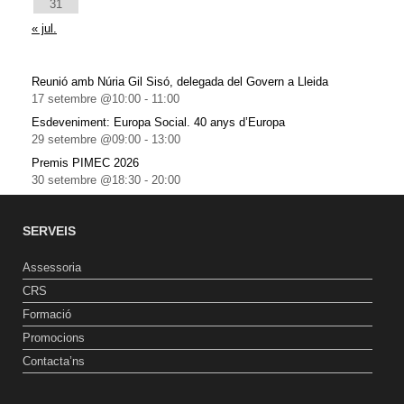
31
« jul.
Reunió amb Núria Gil Sisó, delegada del Govern a Lleida
17 setembre @10:00
-
11:00
Esdeveniment: Europa Social. 40 anys d’Europa
29 setembre @09:00
-
13:00
Premis PIMEC 2026
30 setembre @18:30
-
20:00
SERVEIS
Assessoria
CRS
Formació
Promocions
Contacta’ns