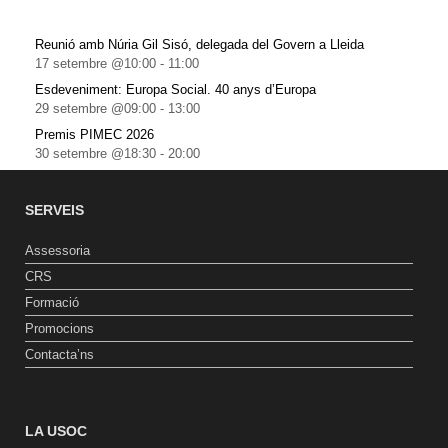
Reunió amb Núria Gil Sisó, delegada del Govern a Lleida
17 setembre @10:00
-
11:00
Esdeveniment: Europa Social. 40 anys d’Europa
29 setembre @09:00
-
13:00
Premis PIMEC 2026
30 setembre @18:30
-
20:00
SERVEIS
Assessoria
CRS
Formació
Promocions
Contacta’ns
LA USOC