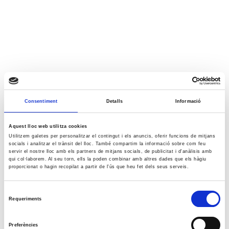
Consentiment
Detalls
Informació
Aquest lloc web utilitza cookies
Utilitzem galetes per personalitzar el contingut i els anuncis, oferir funcions de mitjans
socials i analitzar el trànsit del lloc. També compartim la informació sobre com feu
servir el nostre lloc amb els partners de mitjans socials, de publicitat i d'anàlisis amb
qui col·laborem. Al seu torn, ells la poden combinar amb altres dades que els hàgiu
proporcionat o hagin recopilat a partir de l'ús que heu fet dels seus serveis.
Selecció
Requeriments
de
consentiment
Preferències