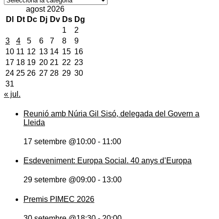
agost 2026
Dl
Dt
Dc
Dj
Dv
Ds
Dg
1
2
3
4
5
6
7
8
9
10
11
12
13
14
15
16
17
18
19
20
21
22
23
24
25
26
27
28
29
30
31
« jul.
Reunió amb Núria Gil Sisó, delegada del Govern a
Lleida
17 setembre @10:00
-
11:00
Esdeveniment: Europa Social. 40 anys d’Europa
29 setembre @09:00
-
13:00
Premis PIMEC 2026
30 setembre @18:30
-
20:00