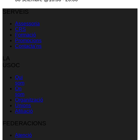
SERVEIS
Assessoria
CRS
Formació
Promocions
Contacta’ns
LA
USOC
Qui
som
On
som
Organització
Unions
Afiliació
FEDERACIONS
Atenció