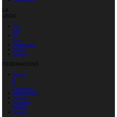
LA
USOC
Qui
som
On
som
Organització
Unions
Afiliació
FEDERACIONS
Atenció
a
la
Ciutadania
Ensenyament
Indústria
Seguretat
Privada
Serveis