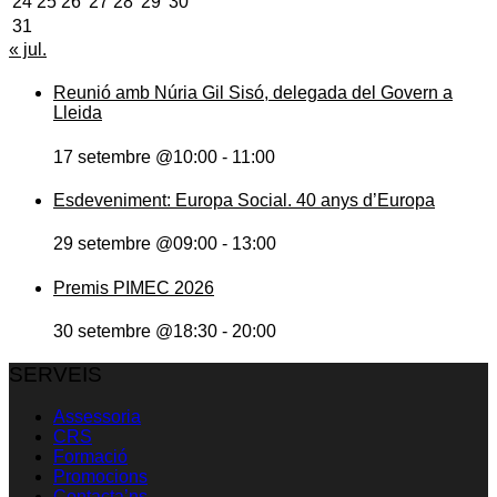
24
25
26
27
28
29
30
31
« jul.
Reunió amb Núria Gil Sisó, delegada del Govern a
Lleida
17 setembre @10:00
-
11:00
Esdeveniment: Europa Social. 40 anys d’Europa
29 setembre @09:00
-
13:00
Premis PIMEC 2026
30 setembre @18:30
-
20:00
SERVEIS
Assessoria
CRS
Formació
Promocions
Contacta’ns