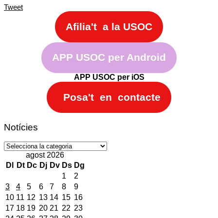
Tweet
Afilia't a la USOC
APP USOC per Android
APP USOC per iOS
Posa't en contacte
Notícies
Notícies
agost 2026
Dl
Dt
Dc
Dj
Dv
Ds
Dg
1
2
3
4
5
6
7
8
9
10
11
12
13
14
15
16
17
18
19
20
21
22
23