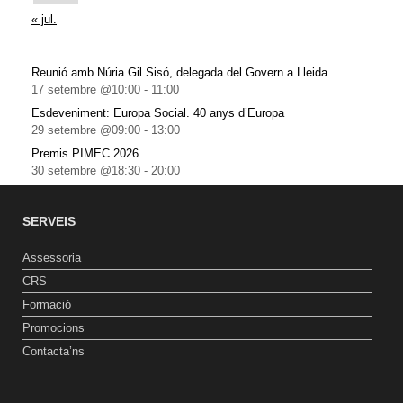
« jul.
Reunió amb Núria Gil Sisó, delegada del Govern a Lleida
17 setembre @10:00
-
11:00
Esdeveniment: Europa Social. 40 anys d’Europa
29 setembre @09:00
-
13:00
Premis PIMEC 2026
30 setembre @18:30
-
20:00
SERVEIS
Assessoria
CRS
Formació
Promocions
Contacta’ns