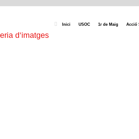
Inici
USOC
1r de Maig
Acció 
eria d’imatges