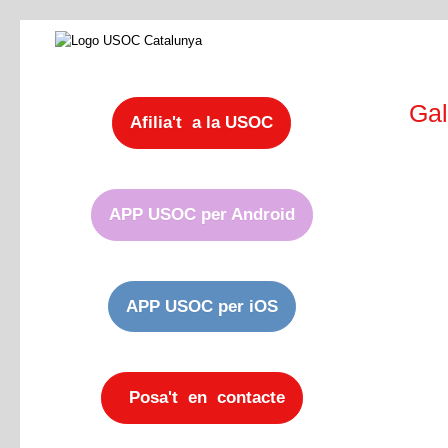
Gal
Afilia't a la USOC
APP USOC per Android
APP USOC per iOS
Posa't en contacte