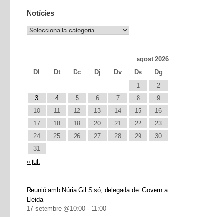
Notícies
Notícies
agost 2026
Dl
Dt
Dc
Dj
Dv
Ds
Dg
1
2
3
4
5
6
7
8
9
10
11
12
13
14
15
16
17
18
19
20
21
22
23
24
25
26
27
28
29
30
31
« jul.
Reunió amb Núria Gil Sisó, delegada del Govern a
Lleida
17 setembre @10:00
-
11:00