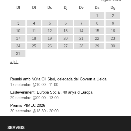
Dl
Dt
Dc
Dj
Dv
Ds
Dg
1
2
3
4
5
6
7
8
9
10
11
12
13
14
15
16
17
18
19
20
21
22
23
24
25
26
27
28
29
30
31
« jul.
Reunió amb Núria Gil Sisó, delegada del Govern a Lleida
17 setembre @10:00
-
11:00
Esdeveniment: Europa Social. 40 anys d’Europa
29 setembre @09:00
-
13:00
Premis PIMEC 2026
30 setembre @18:30
-
20:00
SERVEIS