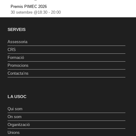
Premis PIMEC 2026
30 setembre @18:30
-
20:00
SERVEIS
Assessoria
CRS
Formació
Promocions
Contacta’ns
LA USOC
Qui som
On som
Organització
Unions