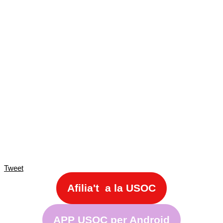
Tweet
Afilia't a la USOC
APP USOC per Android