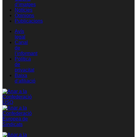
d’imatges
Notícies
Opinions
Publicacions
Avís
legal
Canal
de
l’informant
Política
de
privacitat
Baixa
d’afiliació