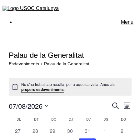
Menu
Palau de la Generalitat
Esdeveniments
Palau de la Generalitat
Esdeveniments
No s'ha trobat cap resultat per a aquesta vista. Aneu als
Avís
propers esdeveniments
.
07/08/2026
Navegac
Nave
Cerca
Mes
de
visual
Selecciona
visua
Calendari
una
DL
DILLUNS
DT
DIMARTS
DC
DIMECRES
DJ
DIJOUS
DV
DIVENDRES
DS
DISSABTE
DG
DIUMEN
i
Esde
data.
de
cerca
0
0
0
0
0
0
0
27
28
29
30
31
1
2
Esdeveniments
d'Esdeve
esdeveniments
esdeveniments
esdeveniments
esdeveniments
esdeveniments
esdeveniments
esdeven