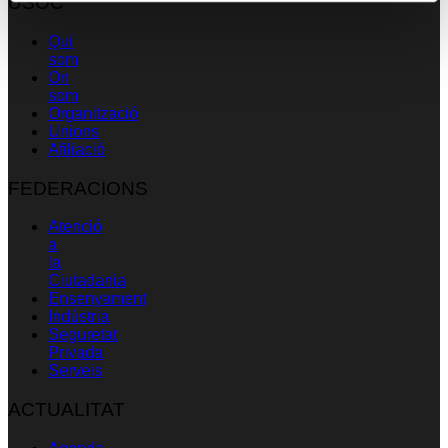
USOC
Qui
som
On
som
Organització
Unions
Afiliació
FEDERACIONS
Atenció
a
la
Ciutadania
Ensenyament
Indústria
Seguretat
Privada
Serveis
ACTUALITAT