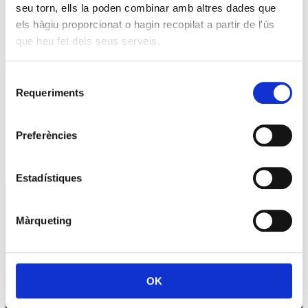
seu torn, ells la poden combinar amb altres dades que
Reunió amb Núria Gil Sisó, delegada del Govern a
els hàgiu proporcionat o hagin recopilat a partir de l'ús
Lleida
que heu fet dels seus serveis.
17 setembre @10:00
-
11:00
Selecció
Esdeveniment: Europa Social. 40 anys d’Europa
Requeriments
de
29 setembre @09:00
-
13:00
consentiment
Preferències
Premis PIMEC 2026
30 setembre @18:30
-
20:00
Estadístiques
SERVEIS
Assessoria
Màrqueting
CRS
Formació
Promocions
Contacta’ns
OK
LA