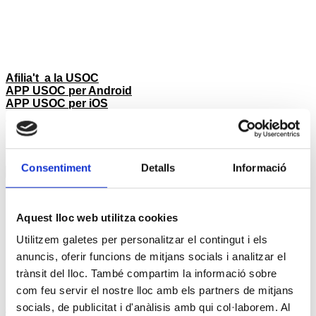
Afilia't a la USOC
APP USOC per Android
APP USOC per iOS
Posa't en contacte
Notícies
Consentiment
Detalls
Informació
Notícies
agost 2026
Dl
Dt
Dc
Dj
Dv
Ds
Dg
1
2
Aquest lloc web utilitza cookies
3
4
5
6
7
8
9
Utilitzem galetes per personalitzar el contingut i els
10
11
12
13
14
15
16
anuncis, oferir funcions de mitjans socials i analitzar el
17
18
19
20
21
22
23
trànsit del lloc. També compartim la informació sobre
24
25
26
27
28
29
30
com feu servir el nostre lloc amb els partners de mitjans
31
« jul.
socials, de publicitat i d'anàlisis amb qui col·laborem. Al