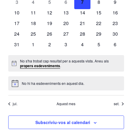
0
0
0
0
0
0
0
3
4
5
6
7
8
9
esdeveniments
esdeveniments
esdeveniments
esdeveniments
esdeveniments
esdeveniments
esdeven
0
0
0
0
0
0
0
10
11
12
13
14
15
16
esdeveniments
esdeveniments
esdeveniments
esdeveniments
esdeveniments
esdeveniments
esdeveni
0
0
0
0
0
0
0
17
18
19
20
21
22
23
esdeveniments
esdeveniments
esdeveniments
esdeveniments
esdeveniments
esdeveniments
esdeveni
0
0
0
0
0
0
0
24
25
26
27
28
29
30
esdeveniments
esdeveniments
esdeveniments
esdeveniments
esdeveniments
esdeveniments
esdeveni
0
0
0
0
0
0
0
31
1
2
3
4
5
6
esdeveniments
esdeveniments
esdeveniments
esdeveniments
esdeveniments
esdeveniments
esdeven
No s'ha trobat cap resultat per a aquesta vista. Aneu als
Avís
propers esdeveniments
.
No hi ha esdeveniments en aquest dia.
Avís
jul.
Aquest mes
set.
Subscriviu-vos al calendari