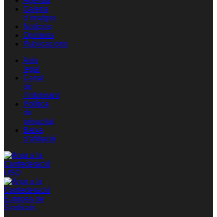
Agenda
Galeria
d’imatges
Notícies
Opinions
Publicacions
Avís
legal
Canal
de
l’informant
Política
de
privacitat
Baixa
d’afiliació