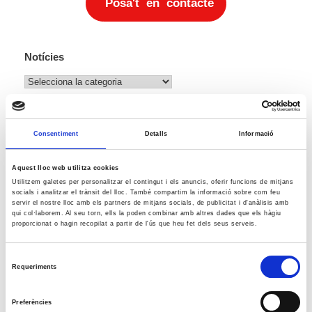
Posa't en contacte
Notícies
Notícies
agost 2026
Consentiment
Detalls
Informació
Dl
Dt
Dc
Dj
Dv
Ds
Dg
1
2
Aquest lloc web utilitza cookies
3
4
5
6
7
8
9
Utilitzem galetes per personalitzar el contingut i els anuncis, oferir funcions de mitjans
socials i analitzar el trànsit del lloc. També compartim la informació sobre com feu
10
11
12
13
14
15
16
servir el nostre lloc amb els partners de mitjans socials, de publicitat i d'anàlisis amb
qui col·laborem. Al seu torn, ells la poden combinar amb altres dades que els hàgiu
17
18
19
20
21
22
23
proporcionat o hagin recopilat a partir de l'ús que heu fet dels seus serveis.
24
25
26
27
28
29
30
31
Selecció
Requeriments
« jul.
de
consentiment
Preferències
Reunió amb Núria Gil Sisó, delegada del Govern a Lleida