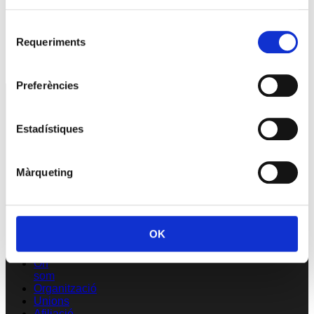
29 setembre @09:00
-
13:00
Selecció
Premis PIMEC 2026
Requeriments
de
consentiment
30 setembre @18:30
-
20:00
Preferències
SERVEIS
Assessoria
Estadístiques
CRS
Formació
Promocions
Contacta’ns
Màrqueting
LA
USOC
OK
Qui
som
On
som
Organització
Unions
Afiliació