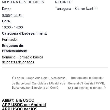
MOSTRA ELS DETALLS
RECINTE
Tarragona – Carrer Ixart 11
Data:
8 maig, 2019
Hora:
10:00 - 14:00
Categoria d'Esdeveniment:
Formació
Etiquetes de
l'Esdeveniment:
formació
,
Formació bàsica
delegats i delegades
Trobada amb el Secretari
Fòrum Europa Ada Colau, Alcaldessa
de Barcelona i Candidata a l’Alcaldia de
General d’Industria i PYME,
Barcelona per Barcelona en Comú
Sr. Raúl Blanco, a Tortosa
Afilia't a la USOC
APP USOC per Android
APP USOC per iOS