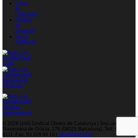
Canal
de
l’informant
Política
de
privacitat
Baixa
d’afiliació
© 2026 Unió Sindical Obrera de Catalunya | Seu central: C/
Travessera de Gràcia, 276 (08025 Barcelona). Telf. 93 329
8111. Fax. 93 329 84 16 |
usoc@usoc.cat