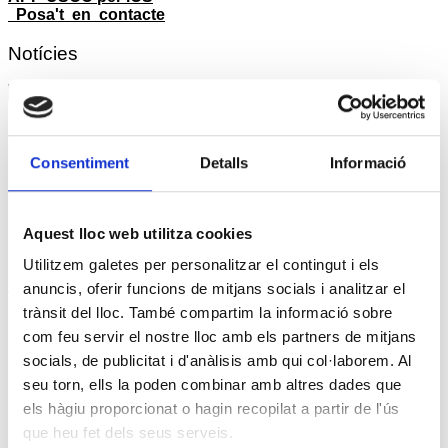
Posa't en contacte
Notícies
Notícies
agost 2026
Dl
Dt
Dc
Dj
Dv
Ds
Dg
1
2
Consentiment
Detalls
Informació
3
4
5
6
7
8
9
10
11
12
13
14
15
16
17
18
19
20
21
22
23
Aquest lloc web utilitza cookies
24
25
26
27
28
29
30
31
Utilitzem galetes per personalitzar el contingut i els
« jul.
anuncis, oferir funcions de mitjans socials i analitzar el
trànsit del lloc. També compartim la informació sobre
Reunió amb Núria Gil Sisó, delegada del Govern a
com feu servir el nostre lloc amb els partners de mitjans
Lleida
socials, de publicitat i d'anàlisis amb qui col·laborem. Al
17 setembre @10:00
-
11:00
seu torn, ells la poden combinar amb altres dades que
els hàgiu proporcionat o hagin recopilat a partir de l'ús
Esdeveniment: Europa Social. 40 anys d’Europa
que heu fet dels seus serveis.