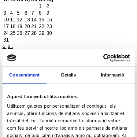
1
2
3
4
5
6
7
8
9
10
11
12
13
14
15
16
17
18
19
20
21
22
23
24
25
26
27
28
29
30
31
« jul.
Reunió amb Núria Gil Sisó, delegada del Govern a
Lleida
Consentiment
Detalls
Informació
17 setembre @10:00
-
11:00
Esdeveniment: Europa Social. 40 anys d’Europa
Aquest lloc web utilitza cookies
29 setembre @09:00
-
13:00
Utilitzem galetes per personalitzar el contingut i els
Premis PIMEC 2026
anuncis, oferir funcions de mitjans socials i analitzar el
trànsit del lloc. També compartim la informació sobre
30 setembre @18:30
-
20:00
com feu servir el nostre lloc amb els partners de mitjans
SERVEIS
socials, de publicitat i d'anàlisis amb qui col·laborem. Al