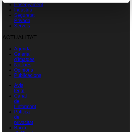
Ensenyament
Indústria
Seguretat
Privada
Serveis
ACTUALITAT
Agenda
Galeria
d’imatges
Notícies
Opinions
Publicacions
Avís
legal
Canal
de
l’informant
Política
de
privacitat
Baixa