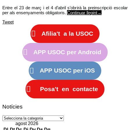
Entre el 23 de març i el 4 d’abril s’obrirà la preinscripció escolar
per als ensenyaments obligatoris.
Continuar llegint
→
Tweet
Afilia't a la USOC
APP USOC per Android
APP USOC per iOS
Posa't en contacte
Notícies
Notícies
agost 2026
Dl
Dt
Dc
Dj
Dv
Ds
Dg