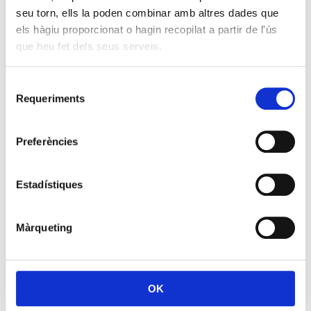
seu torn, ells la poden combinar amb altres dades que
Assessoria
els hàgiu proporcionat o hagin recopilat a partir de l'ús
CRS
que heu fet dels seus serveis.
Formació
Promocions
Contacta’ns
Selecció
Requeriments
LA
de
USOC
consentiment
Preferències
Qui
som
On
som
Estadístiques
Organització
Unions
Afiliació
Màrqueting
FEDERACIONS
Atenció
a
OK
la
Ciutadania