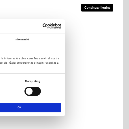
Continuar llegint
Informació
m la informació sobre com feu servir el nostre
ue els hàgiu proporcionat o hagin recopilat a
Màrqueting
OK