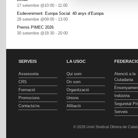
17 setembre @10:00
-
11:00
Esdeveniment: Europa Social. 40 anys d’Europa
29 setembre @09:00
-
13:00
Premis PIMEC 2026
30 setembre @18:30
-
20:00
SERVEIS
LA USOC
FEDERACI
Assessoria
Qui som
Atenció a la
Ciutadania
CRS
On som
Ensenyamen
Formació
Organització
Indústria
Promocions
Unions
Seguretat Pr
Contacta’ns
Afiliació
Serveis
© 2026 Unió Sindical Obrera de Catalu