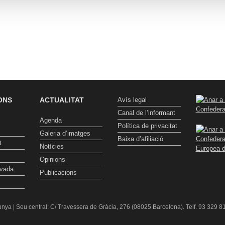
ONS
ACTUALITAT
Avís legal
Canal de l’informant
Agenda
Política de privacitat
Galeria d’imatges
Baixa d’afiliació
t
Notícies
Opinions
ivada
Publicacions
nya | Seu central: C/ Travessera de Gràcia, 276 (08025 Barcelona). Telf. 93 329 81