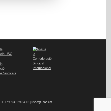
11. Fax. 93 329 84 16 |
usoc@usoc.cat