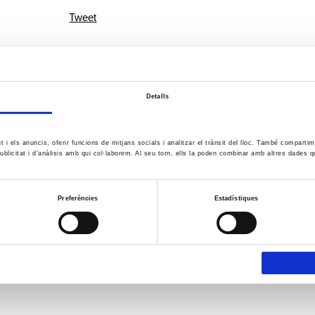
Tweet
Detalls
ut i els anuncis, oferir funcions de mitjans socials i analitzar el trànsit del lloc. També comparti
ublicitat i d'anàlisis amb qui col·laborem. Al seu torn, ells la poden combinar amb altres dades q
Preferències
Estadístiques