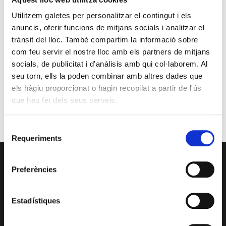
24
25
26
27
28
29
30
Utilitzem galetes per personalitzar el contingut i els
31
anuncis, oferir funcions de mitjans socials i analitzar el
« jul.
trànsit del lloc. També compartim la informació sobre
com feu servir el nostre lloc amb els partners de mitjans
Reunió amb Núria Gil Sisó, delegada del Govern a Lleida
socials, de publicitat i d'anàlisis amb qui col·laborem. Al
17 setembre @10:00
-
11:00
seu torn, ells la poden combinar amb altres dades que
Esdeveniment: Europa Social. 40 anys d’Europa
els hàgiu proporcionat o hagin recopilat a partir de l'ús
29 setembre @09:00
-
13:00
que heu fet dels seus serveis.
Premis PIMEC 2026
30 setembre @18:30
-
20:00
Selecció
Requeriments
de
consentiment
SERVEIS
Preferències
Assessoria
CRS
Estadístiques
Formació
Promocions