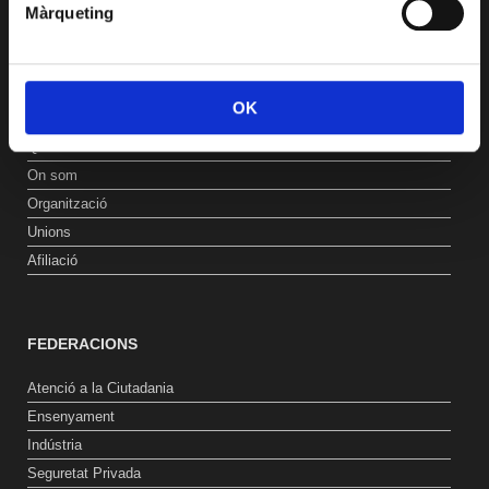
Màrqueting
Contacta’ns
LA USOC
OK
Qui som
On som
Organització
Unions
Afiliació
FEDERACIONS
Atenció a la Ciutadania
Ensenyament
Indústria
Seguretat Privada