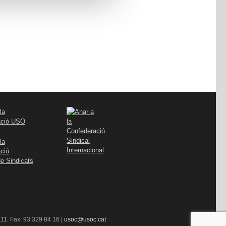
11. Fax. 93 329 84 16 |
usoc@usoc.cat