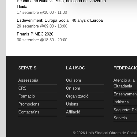
Reunió amb Núria Gil Sisó, delegada del Govern a
Lleida
17 setembre @10:00
-
11:00
Esdeveniment: Europa Social. 40 anys d’Europa
29 setembre @09:00
-
13:00
Premis PIMEC 2026
30 setembre @18:30
-
20:00
SERVEIS
LA USOC
FEDERACI
Assessoria
Qui som
Atenció a la
Ciutadania
CRS
On som
Ensenyamen
Formació
Organització
Indústria
Promocions
Unions
Seguretat Pr
Contacta’ns
Afiliació
Serveis
© 2026 Unió Sindical Obrera de Catalu