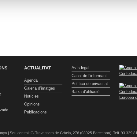
ONS
ACTUALITAT
Avís legal
Canal de l’informant
Agenda
Política de privacitat
Galeria d’imatges
Baixa d’afiliació
t
Notícies
Opinions
ivada
Publicacions
nya | Seu central: C/ Travessera de Gràcia, 276 (08025 Barcelona). Telf. 93 329 81