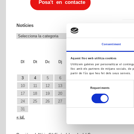
Posa't en contacte
Notícies
Notícies
Consentiment
agost 2026
Aquest lloc web utilitza cookies
Dl
Dt
Dc
Dj
Dv
Ds
Dg
Utilitzem galetes per personalitzar el conting
lloc amb els partners de mitjans socials, de p
1
2
partir de l'ús que heu fet dels seus serveis.
3
4
5
6
7
8
9
Selecció
10
11
12
13
14
15
16
Requeriments
de
17
18
19
20
21
22
23
consentiment
24
25
26
27
28
29
30
31
« jul.