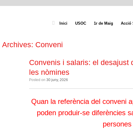
Inici
USOC
1r de Maig
Acció 
 Archives:
Conveni
Convenis i salaris: el desajus
les nòmines
Posted on
30 juny, 2026
Quan la referència del conveni a
poden produir-se diferències s
persones 