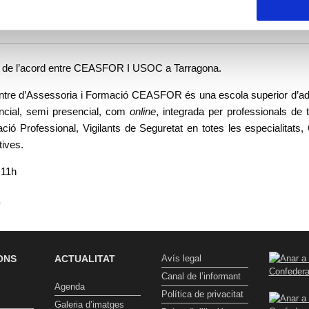
nveni de col·laboració CEASFOR-USO
 de l’acord entre CEASFOR I USOC a Tarragona.
ntre d’Assessoria i Formació CEASFOR és una escola superior d’adults
ncial, semi presencial, com
online
, integrada per professionals de
ció Professional, Vigilants de Seguretat en totes les especialitats,
tives.
 11h
t
ONS
ACTUALITAT
Avís legal
Canal de l’informant
Agenda
Política de privacitat
Galeria d’imatges