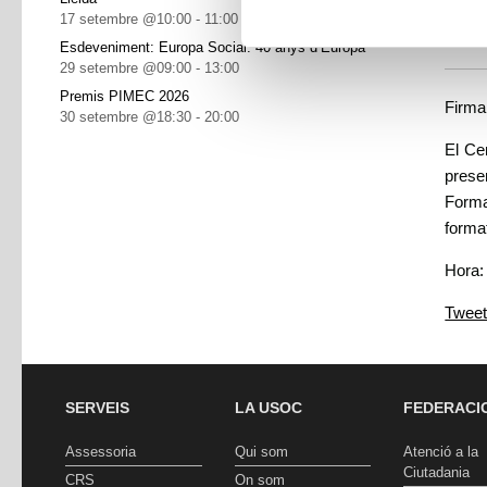
17 setembre @10:00
-
11:00
Co
Esdeveniment: Europa Social. 40 anys d’Europa
29 setembre @09:00
-
13:00
Premis PIMEC 2026
Firma
30 setembre @18:30
-
20:00
El Ce
prese
Forma
forma
Hora:
Twee
SERVEIS
LA USOC
FEDERACI
Assessoria
Qui som
Atenció a la
Ciutadania
CRS
On som