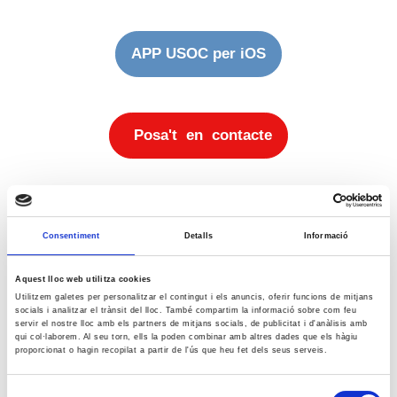
APP USOC per iOS
Posa't en contacte
Notícies
Notícies
Consentiment
Detalls
Informació
Aquest lloc web utilitza cookies
agost 2026
Utilitzem galetes per personalitzar el contingut i els anuncis, oferir funcions de mitjans
Dl
Dt
Dc
Dj
Dv
Ds
Dg
socials i analitzar el trànsit del lloc. També compartim la informació sobre com feu
servir el nostre lloc amb els partners de mitjans socials, de publicitat i d'anàlisis amb
1
2
qui col·laborem. Al seu torn, ells la poden combinar amb altres dades que els hàgiu
proporcionat o hagin recopilat a partir de l'ús que heu fet dels seus serveis.
3
4
5
6
7
8
9
10
11
12
13
14
15
16
Selecció