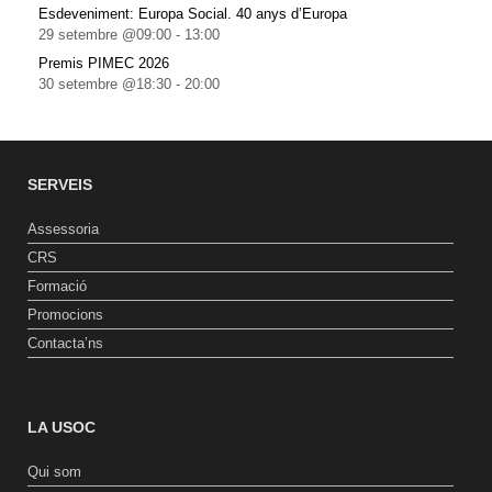
Esdeveniment: Europa Social. 40 anys d’Europa
29 setembre @09:00
-
13:00
Premis PIMEC 2026
30 setembre @18:30
-
20:00
SERVEIS
Assessoria
CRS
Formació
Promocions
Contacta’ns
LA USOC
Qui som