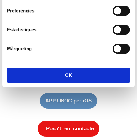
consentiment
Preferències
Post navigation
1
2
Entrades següents »
Estadístiques
Afilia't a la USOC
Màrqueting
APP USOC per Android
OK
APP USOC per iOS
Posa't en contacte