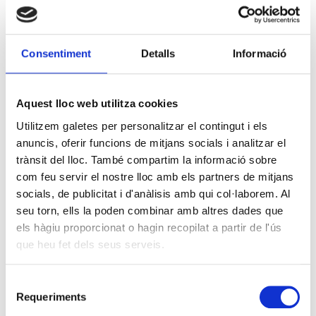
2025. Canvis en Fiscalitat,
Mercat Laboral i Seguretat
Consentiment
Detalls
Informació
Social
Posted on
8 gener, 2025
Aquest lloc web utilitza cookies
Utilitzem galetes per personalitzar el contingut i els
La USOC t’informa de tot el
anuncis, oferir funcions de mitjans socials i analitzar el
trànsit del lloc. També compartim la informació sobre
que cal saber sobre les
com feu servir el nostre lloc amb els partners de mitjans
reformes que marcaran
socials, de publicitat i d'anàlisis amb qui col·laborem. Al
seu torn, ells la poden combinar amb altres dades que
l’economia i el benestar social
els hàgiu proporcionat o hagin recopilat a partir de l'ús
que heu fet dels seus serveis.
aquest any.
Selecció
Tweet
Continuar llegint
Requeriments
de