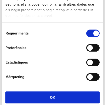
« jul.
seu torn, ells la poden combinar amb altres dades que
Reunió amb Núria Gil Sisó, delegada del Govern a
els hàgiu proporcionat o hagin recopilat a partir de l'ús
Lleida
que heu fet dels seus serveis.
17 setembre @10:00
-
11:00
Selecció
Esdeveniment: Europa Social. 40 anys d’Europa
Requeriments
de
consentiment
29 setembre @09:00
-
13:00
Preferències
Premis PIMEC 2026
30 setembre @18:30
-
20:00
Estadístiques
SERVEIS
Màrqueting
Assessoria
CRS
Formació
Promocions
Contacta’ns
OK
LA