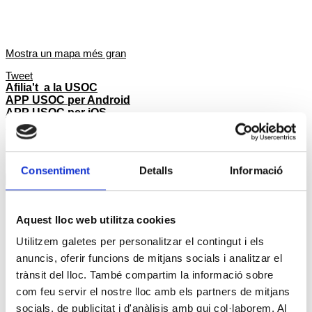
Mostra un mapa més gran
Tweet
Afilia't a la USOC
APP USOC per Android
APP USOC per iOS
Posa't en contacte
Notícies
Consentiment
Detalls
Informació
Notícies
agost 2026
Dl
Dt
Dc
Dj
Dv
Ds
Dg
Aquest lloc web utilitza cookies
1
2
3
4
5
6
7
8
9
Utilitzem galetes per personalitzar el contingut i els
10
11
12
13
14
15
16
anuncis, oferir funcions de mitjans socials i analitzar el
17
18
19
20
21
22
23
trànsit del lloc. També compartim la informació sobre
24
25
26
27
28
29
30
com feu servir el nostre lloc amb els partners de mitjans
31
socials, de publicitat i d'anàlisis amb qui col·laborem. Al