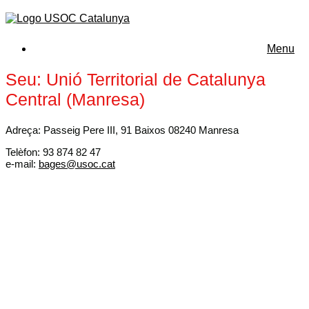
Menu
Seu: Unió Territorial de Catalunya
Central (Manresa)
Adreça: Passeig Pere III, 91 Baixos 08240 Manresa
Telèfon: 93 874 82 47
e-mail:
bages@usoc.cat