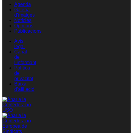
Agenda
Galeria
d’imatges
Notícies
Opinions
Publicacions
Avís
legal
Canal
de
l’informant
Política
de
privacitat
Baixa
d’afiliació