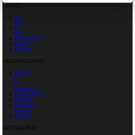
USOC
Qui
som
On
som
Organització
Unions
Afiliació
FEDERACIONS
Atenció
a
la
Ciutadania
Ensenyament
Indústria
Seguretat
Privada
Serveis
ACTUALITAT