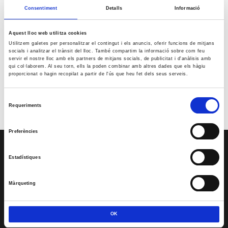
29
30
31
Consentiment
Detalls
Informació
« juny
ag. »
Aquest lloc web utilitza cookies
Utilitzem galetes per personalitzar el contingut i els anuncis, oferir funcions de mitjans
Reunió amb Núria Gil Sisó, delegada del Govern a Lleida
socials i analitzar el trànsit del lloc. També compartim la informació sobre com feu
17 setembre @10:00
-
11:00
servir el nostre lloc amb els partners de mitjans socials, de publicitat i d'anàlisis amb
qui col·laborem. Al seu torn, ells la poden combinar amb altres dades que els hàgiu
Esdeveniment: Europa Social. 40 anys d’Europa
proporcionat o hagin recopilat a partir de l'ús que heu fet dels seus serveis.
29 setembre @09:00
-
13:00
Premis PIMEC 2026
Selecció
30 setembre @18:30
-
20:00
Requeriments
de
consentiment
Preferències
SERVEIS
Estadístiques
Assessoria
CRS
Màrqueting
Formació
Promocions
OK
Contacta’ns