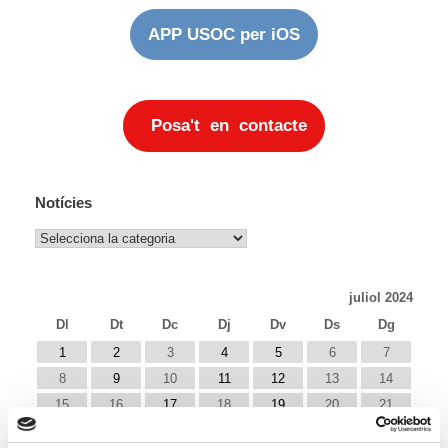
APP USOC per iOS
Posa't en contacte
Notícies
Notícies
juliol 2024
Dl
Dt
Dc
Dj
Dv
Ds
Dg
1
2
3
4
5
6
7
8
9
10
11
12
13
14
15
16
17
18
19
20
21
22
23
24
25
26
27
28