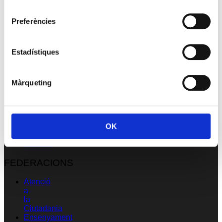
consentiment
Assessoria
CRS
Preferències
Formació
Promocions
Contacta’ns
Estadístiques
LA
USOC
Màrqueting
Qui
som
On
som
Organització
OK
Unions
Afiliació
FEDERACIONS
Atenció
a
la
Ciutadania
Ensenyament