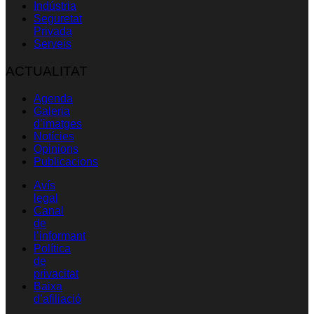
Indústria
Seguretat
Privada
Serveis
ACTUALITAT
Agenda
Galeria
d’imatges
Notícies
Opinions
Publicacions
Avís
legal
Canal
de
l’informant
Política
de
privacitat
Baixa
d’afiliació