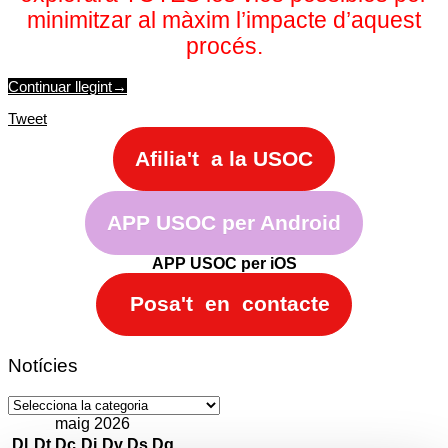
minimitzar al màxim l’impacte d’aquest
procés.
Continuar llegint
→
Tweet
Afilia't a la USOC
APP USOC per Android
APP USOC per iOS
Posa't en contacte
Notícies
Notícies
maig 2026
Dl
Dt
Dc
Dj
Dv
Ds
Dg