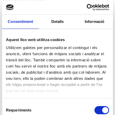
1
2
3
4
5
6
7
8
9
10
11
12
13
14
15
16
17
Consentiment
Detalls
Informació
18
19
20
21
22
23
24
25
26
27
28
29
30
31
« abr.
juny »
Aquest lloc web utilitza cookies
Reunió amb Núria Gil Sisó, delegada del Govern a
Lleida
Utilitzem galetes per personalitzar el contingut i els
anuncis, oferir funcions de mitjans socials i analitzar el
17 setembre @10:00
-
11:00
trànsit del lloc. També compartim la informació sobre
com feu servir el nostre lloc amb els partners de mitjans
Esdeveniment: Europa Social. 40 anys d’Europa
socials, de publicitat i d'anàlisis amb qui col·laborem. Al
29 setembre @09:00
-
13:00
seu torn, ells la poden combinar amb altres dades que
els hàgiu proporcionat o hagin recopilat a partir de l'ús
Premis PIMEC 2026
que heu fet dels seus serveis.
30 setembre @18:30
-
20:00
Selecció
SERVEIS
Requeriments
de