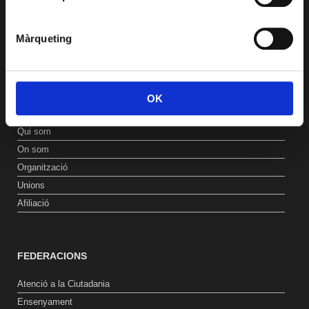
Formació
Promocions
Màrqueting
Contacta’ns
OK
LA USOC
Qui som
On som
Organització
Unions
Afiliació
FEDERACIONS
Atenció a la Ciutadania
Ensenyament