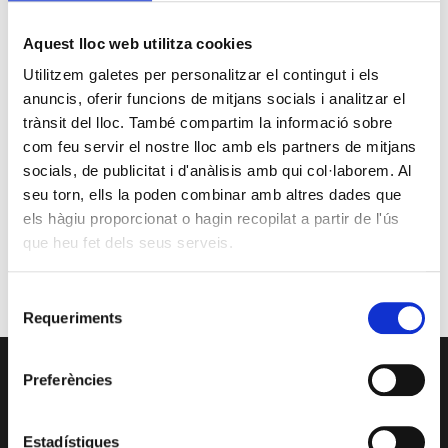
10
11
12
13
14
15
16
i
n
17
18
19
20
21
22
23
Aquest lloc web utilitza cookies
m
24
25
26
27
28
29
30
i
Utilitzem galetes per personalitzar el contingut i els
31
e
anuncis, oferir funcions de mitjans socials i analitzar el
m
« jul.
trànsit del lloc. També compartim la informació sobre
n
e
com feu servir el nostre lloc amb els partners de mitjans
t
socials, de publicitat i d'anàlisis amb qui col·laborem. Al
n
Reunió amb Núria Gil Sisó, delegada del Govern a Lleida
seu torn, ells la poden combinar amb altres dades que
17 setembre @10:00
-
11:00
s
t
els hàgiu proporcionat o hagin recopilat a partir de l'ús
Esdeveniment: Europa Social. 40 anys d’Europa
29 setembre @09:00
-
13:00
que heu fet dels seus serveis.
Premis PIMEC 2026
30 setembre @18:30
-
20:00
Selecció
Requeriments
de
consentiment
SERVEIS
Preferències
Assessoria
Estadístiques
CRS