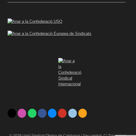
© 2026 Unió Sindical Obrera de Catalunya | Seu central: C/ Travessera