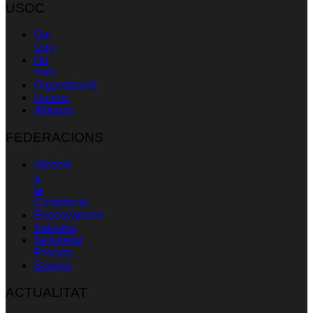
USOC
Qui
som
On
som
Organització
Unions
Afiliació
FEDERACIONS
Atenció
a
la
Ciutadania
Ensenyament
Indústria
Seguretat
Privada
Serveis
ACTUALITAT