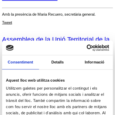
Amb la presència de Maria Recuero, secretària general.
Tweet
Assemblea de la Unió Territorial de la
USOC del Baix Llobregat
Posted on
3 desembre, 2021
3 desembre, 2021
Consentiment
Detalls
Informació
El dia 2 de desembre de 2021 a Martorell s’ha realitzat
l’assemblea de la Unió Territorial de la USOC del Baix Llobregat,
als locals del Centre Cultural i amb l’assistència de les persones
Aquest lloc web utilitza cookies
delegades en representació dels diferents centres de
treball,
Continuar llegint
→
Utilitzem galetes per personalitzar el contingut i els
anuncis, oferir funcions de mitjans socials i analitzar el
Tweet
trànsit del lloc. També compartim la informació sobre
Post navigation
com feu servir el nostre lloc amb els partners de mitjans
socials, de publicitat i d'anàlisis amb qui col·laborem. Al