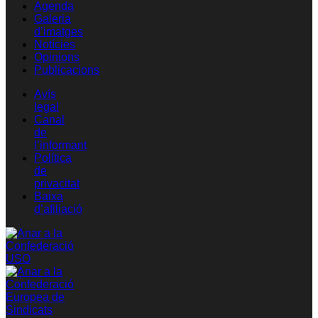
Agenda
Galeria
d’imatges
Notícies
Opinions
Publicacions
Avís
legal
Canal
de
l’informant
Política
de
privacitat
Baixa
d’afiliació