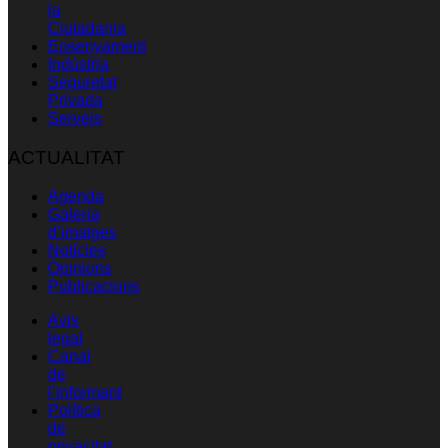
la
Ciutadania
Ensenyament
Indústria
Seguretat
Privada
Serveis
ACTUALITAT
Agenda
Galeria
d’imatges
Notícies
Opinions
Publicacions
Avís
legal
Canal
de
l’informant
Política
de
privacitat