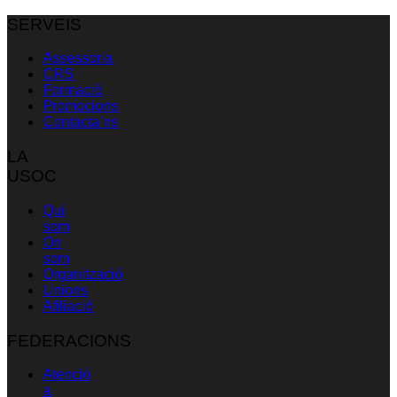
SERVEIS
Assessoria
CRS
Formació
Promocions
Contacta’ns
LA
USOC
Qui
som
On
som
Organització
Unions
Afiliació
FEDERACIONS
Atenció
a