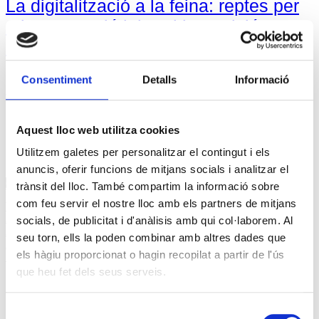
La digitalització a la feina: reptes per
a la prevenció laboral i transició
segura
Consentiment
Detalls
Informació
Posted on
22 gener, 2025
22 gener, 2025
T’expliquem com assegurar la prevenció,
Aquest lloc web utilitza cookies
formació i drets laborals, els pilars d’una
transició digital justa.
Utilitzem galetes per personalitzar el contingut i els
anuncis, oferir funcions de mitjans socials i analitzar el
Continuar llegint
→
trànsit del lloc. També compartim la informació sobre
com feu servir el nostre lloc amb els partners de mitjans
Tweet
Afilia't a la USOC
socials, de publicitat i d'anàlisis amb qui col·laborem. Al
APP USOC per Android
seu torn, ells la poden combinar amb altres dades que
APP USOC per iOS
els hàgiu proporcionat o hagin recopilat a partir de l'ús
Posa't en contacte
que heu fet dels seus serveis.
Notícies
Selecció
Notícies