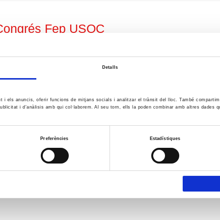
 Congrés Fep USOC
t
Detalls
ut i els anuncis, oferir funcions de mitjans socials i analitzar el trànsit del lloc. També comparti
ublicitat i d'anàlisis amb qui col·laborem. Al seu torn, ells la poden combinar amb altres dades q
Preferències
Estadístiques