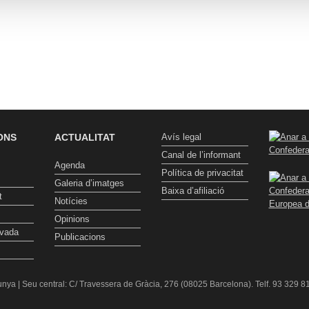
ONS
ACTUALITAT
Avís legal
Canal de l’informant
Agenda
Política de privacitat
Galeria d’imatges
Baixa d’afiliació
t
Notícies
Opinions
ivada
Publicacions
nya | Seu central: C/ Travessera de Gràcia, 276 (08025 Barcelona). Telf. 93 329 81