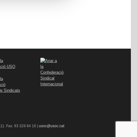
11. Fax. 93 329 84 16 |
usoc@usoc.cat