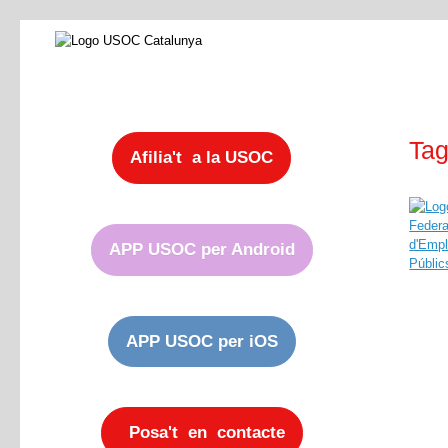
Tag
Afilia't a la USOC
APP USOC per Android
APP USOC per iOS
Posa't en contacte