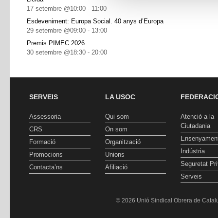
17 setembre @10:00
-
11:00
Esdeveniment: Europa Social. 40 anys d’Europa
29 setembre @09:00
-
13:00
Premis PIMEC 2026
30 setembre @18:30
-
20:00
SERVEIS
LA USOC
FEDERACI
Assessoria
Qui som
Atenció a la
Ciutadania
CRS
On som
Ensenyamen
Formació
Organització
Indústria
Promocions
Unions
Seguretat Pr
Contacta’ns
Afiliació
Serveis
© 2026 Unió Sindical Obrera de Catalu