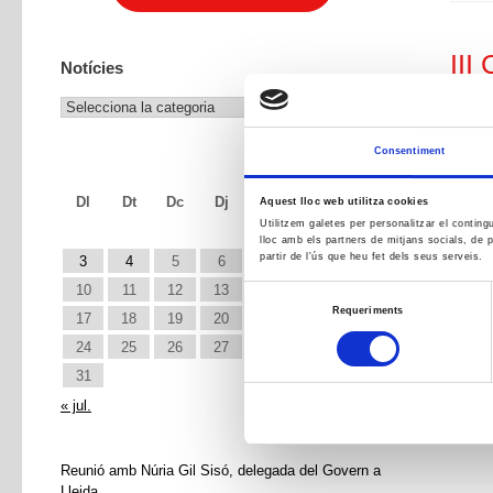
III
Notícies
Notícies
Twee
Consentiment
agost 2026
Dl
Dt
Dc
Dj
Dv
Ds
Dg
Aquest lloc web utilitza cookies
Utilitzem galetes per personalitzar el conting
1
2
lloc amb els partners de mitjans socials, de p
partir de l'ús que heu fet dels seus serveis.
3
4
5
6
7
8
9
10
11
12
13
14
15
16
Selecció
Requeriments
17
18
19
20
21
22
23
de
24
25
26
27
28
29
30
consentiment
31
« jul.
Reunió amb Núria Gil Sisó, delegada del Govern a
Lleida