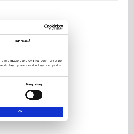
Informació
m la informació sobre com feu servir el nostre
ue els hàgiu proporcionat o hagin recopilat a
Màrqueting
OK