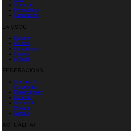
Formació
Promocions
Contacta’ns
LA USOC
Qui som
On som
Organització
Unions
Afiliació
FEDERACIONS
Atenció a la
Ciutadania
Ensenyament
Indústria
Seguretat
Privada
Serveis
ACTUALITAT