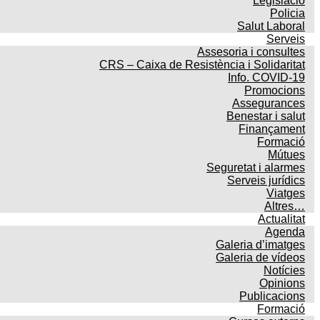
Legislació
Policia
Salut Laboral
Serveis
Assesoria i consultes
CRS – Caixa de Resistència i Solidaritat
Info. COVID-19
Promocions
Assegurances
Benestar i salut
Finançament
Formació
Mútues
Seguretat i alarmes
Serveis jurídics
Viatges
Altres…
Actualitat
Agenda
Galeria d’imatges
Galeria de vídeos
Notícies
Opinions
Publicacions
Formació