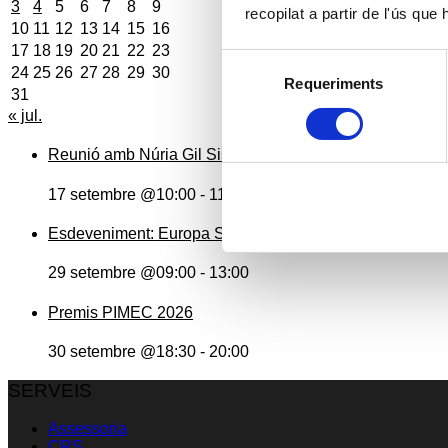
3
4
5
6
7
8
9
recopilat a partir de l'ús que
10
11
12
13
14
15
16
17
18
19
20
21
22
23
Selecció
24
25
26
27
28
29
30
Requeriments
de
31
consentiment
« jul.
Reunió amb Núria Gil Sisó, delegada del Govern a Llei
17 setembre @10:00
-
11:00
Esdeveniment: Europa Social. 40 anys d’Europa
29 setembre @09:00
-
13:00
Premis PIMEC 2026
30 setembre @18:30
-
20:00
SERVEIS
Assessoria
CRS