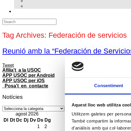
Search
for:
Tag Archives:
Federación de servicios
Reunió amb la “Federación de Servicios
Tweet
Afilia't a la USOC
APP USOC per Android
APP USOC per iOS
Consentiment
Posa't en contacte
Notícies
Aquest lloc web utilitza coo
Notícies
agost 2026
Utilitzem galetes per personali
Dl
Dt
Dc
Dj
Dv
Ds
Dg
També compartim la informació
1
2
d'anàlisis amb qui col·labore