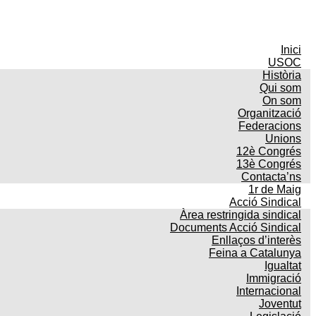
Inici
USOC
Història
Qui som
On som
Organització
Federacions
Unions
12è Congrés
13è Congrés
Contacta’ns
1r de Maig
Acció Sindical
Àrea restringida sindical
Documents Acció Sindical
Enllaços d’interès
Feina a Catalunya
Igualtat
Immigració
Internacional
Joventut