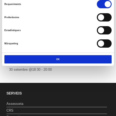
Selecció
Requeriments
17
18
19
20
21
22
23
de
24
25
26
27
28
29
30
consentiment
Preferències
31
« jul.
Estadístiques
Reunió amb Núria Gil Sisó, delegada del Govern a Lleida
Màrqueting
17 setembre @10:00
-
11:00
Esdeveniment: Europa Social. 40 anys d’Europa
29 setembre @09:00
-
13:00
OK
Premis PIMEC 2026
30 setembre @18:30
-
20:00
SERVEIS
Assessoria
CRS