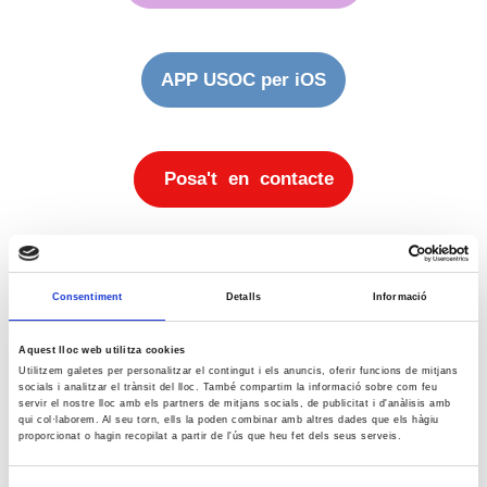
APP USOC per iOS
Posa't en contacte
Notícies
Consentiment
Detalls
Informació
Notícies
Aquest lloc web utilitza cookies
agost 2026
Utilitzem galetes per personalitzar el contingut i els anuncis, oferir funcions de mitjans
socials i analitzar el trànsit del lloc. També compartim la informació sobre com feu
Dl
Dt
Dc
Dj
Dv
Ds
Dg
servir el nostre lloc amb els partners de mitjans socials, de publicitat i d'anàlisis amb
qui col·laborem. Al seu torn, ells la poden combinar amb altres dades que els hàgiu
1
2
proporcionat o hagin recopilat a partir de l'ús que heu fet dels seus serveis.
3
4
5
6
7
8
9
10
11
12
13
14
15
16