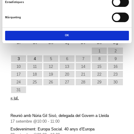
Estadístiques
Notícies
Notícies
Màrqueting
agost 2026
OK
Dl
Dt
Dc
Dj
Dv
Ds
Dg
1
2
3
4
5
6
7
8
9
10
11
12
13
14
15
16
17
18
19
20
21
22
23
24
25
26
27
28
29
30
31
« jul.
Reunió amb Núria Gil Sisó, delegada del Govern a Lleida
17 setembre @10:00
-
11:00
Esdeveniment: Europa Social. 40 anys d’Europa