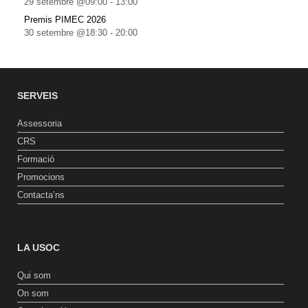
29 setembre @09:00
-
13:00
Premis PIMEC 2026
30 setembre @18:30
-
20:00
SERVEIS
Assessoria
CRS
Formació
Promocions
Contacta’ns
LA USOC
Qui som
On som