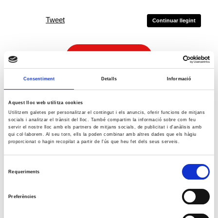
Tweet
Continuar llegint
Afilia't a la USOC
Consentiment
Detalls
Informació
APP USOC per Android
Aquest lloc web utilitza cookies
Utilitzem galetes per personalitzar el contingut i els anuncis, oferir funcions de mitjans
socials i analitzar el trànsit del lloc. També compartim la informació sobre com feu
servir el nostre lloc amb els partners de mitjans socials, de publicitat i d'anàlisis amb
qui col·laborem. Al seu torn, ells la poden combinar amb altres dades que els hàgiu
proporcionat o hagin recopilat a partir de l'ús que heu fet dels seus serveis.
APP USOC per iOS
Selecció
Requeriments
de
consentiment
Posa't en contacte
Preferències