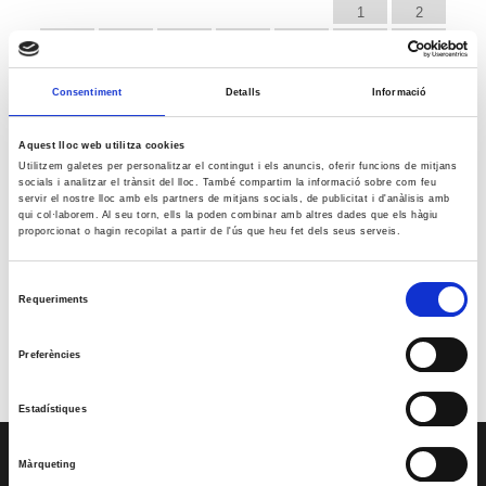
1
2
3
4
5
6
7
8
9
10
11
12
13
14
15
16
Consentiment
Detalls
Informació
17
18
19
20
21
22
23
24
25
26
27
28
29
30
Aquest lloc web utilitza cookies
31
Utilitzem galetes per personalitzar el contingut i els anuncis, oferir funcions de mitjans
« jul.
socials i analitzar el trànsit del lloc. També compartim la informació sobre com feu
servir el nostre lloc amb els partners de mitjans socials, de publicitat i d'anàlisis amb
qui col·laborem. Al seu torn, ells la poden combinar amb altres dades que els hàgiu
proporcionat o hagin recopilat a partir de l'ús que heu fet dels seus serveis.
Reunió amb Núria Gil Sisó, delegada del Govern a Lleida
17 setembre @10:00
-
11:00
Selecció
Esdeveniment: Europa Social. 40 anys d’Europa
Requeriments
de
29 setembre @09:00
-
13:00
consentiment
Premis PIMEC 2026
Preferències
30 setembre @18:30
-
20:00
Estadístiques
SERVEIS
Màrqueting