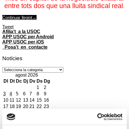
entre tots dos que una lluita sindical real.
Continuar llegint
→
Tweet
Afilia't a la USOC
APP USOC per Android
APP USOC per iOS
Posa't en contacte
Notícies
Notícies
agost 2026
Dl
Dt
Dc
Dj
Dv
Ds
Dg
1
2
3
4
5
6
7
8
9
10
11
12
13
14
15
16
17
18
19
20
21
22
23
24
25
26
27
28
29
30
31
« jul.