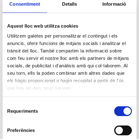
Consentiment
Detalls
Informació
Reunió amb Núria Gil Sisó, delegada del Govern a
Lleida
17 setembre @10:00
-
11:00
Aquest lloc web utilitza cookies
Utilitzem galetes per personalitzar el contingut i els
Esdeveniment: Europa Social. 40 anys d’Europa
anuncis, oferir funcions de mitjans socials i analitzar el
29 setembre @09:00
-
13:00
trànsit del lloc. També compartim la informació sobre
com feu servir el nostre lloc amb els partners de mitjans
Premis PIMEC 2026
socials, de publicitat i d'anàlisis amb qui col·laborem. Al
seu torn, ells la poden combinar amb altres dades que
30 setembre @18:30
-
20:00
els hàgiu proporcionat o hagin recopilat a partir de l'ús
SERVEIS
que heu fet dels seus serveis.
Assessoria
CRS
Selecció
Formació
Requeriments
de
Promocions
consentiment
Contacta’ns
Preferències
LA