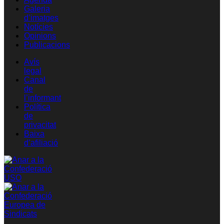
Galeria
d’imatges
Notícies
Opinions
Publicacions
Avís
legal
Canal
de
l’informant
Política
de
privacitat
Baixa
d’afiliació