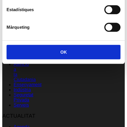
USOC
Estadístiques
Qui
som
On
som
Màrqueting
Organització
Unions
Afiliació
OK
FEDERACIONS
Atenció
a
la
Ciutadania
Ensenyament
Indústria
Seguretat
Privada
Serveis
ACTUALITAT
Agenda