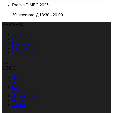
Premis PIMEC 2026
30 setembre @18:30
-
20:00
SERVEIS
Assessoria
CRS
Formació
Promocions
Contacta’ns
LA
USOC
Qui
som
On
som
Organització
Unions
Afiliació