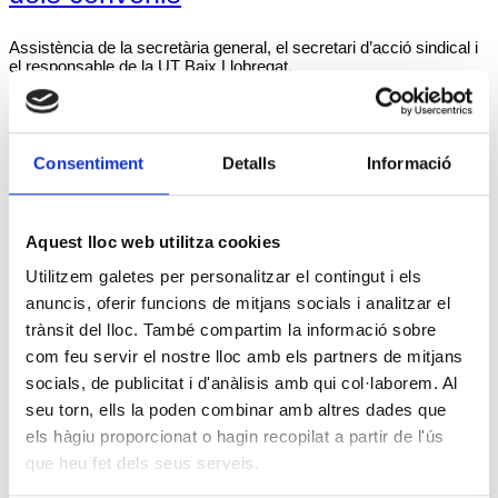
Assistència de la secretària general, el secretari d’acció sindical i
el responsable de la UT Baix Llobregat.
Tweet
Post navigation
Consentiment
Detalls
Informació
1
2
Entrades següents »
Afilia't a la USOC
Aquest lloc web utilitza cookies
Utilitzem galetes per personalitzar el contingut i els
anuncis, oferir funcions de mitjans socials i analitzar el
APP USOC per Android
trànsit del lloc. També compartim la informació sobre
com feu servir el nostre lloc amb els partners de mitjans
APP USOC per iOS
socials, de publicitat i d'anàlisis amb qui col·laborem. Al
seu torn, ells la poden combinar amb altres dades que
els hàgiu proporcionat o hagin recopilat a partir de l'ús
Posa't en contacte
que heu fet dels seus serveis.