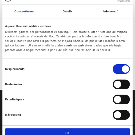
20
21
22
23
24
25
26
Consentiment
Detalls
Informació
27
28
29
30
« març
maig »
Aquest lloc web utilitza cookies
Utilitzem galetes per personalitzar el contingut i els anuncis, oferir funcions de mitjans
socials i analitzar el trànsit del lloc. També compartim la informació sobre com feu
Reunió amb Núria Gil Sisó, delegada del Govern a Lleida
servir el nostre lloc amb els partners de mitjans socials, de publicitat i d'anàlisis amb
qui col·laborem. Al seu torn, ells la poden combinar amb altres dades que els hàgiu
17 setembre @10:00
-
11:00
proporcionat o hagin recopilat a partir de l'ús que heu fet dels seus serveis.
Esdeveniment: Europa Social. 40 anys d’Europa
29 setembre @09:00
-
13:00
Selecció
Premis PIMEC 2026
Requeriments
de
30 setembre @18:30
-
20:00
consentiment
Preferències
Estadístiques
SERVEIS
Assessoria
Màrqueting
CRS
Formació
OK