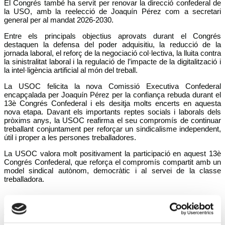
El Congrés també ha servit per renovar la direcció confederal de
la USO, amb la reelecció de
Joaquín Pérez
com a secretari
general per al mandat 2026-2030.
Entre els principals objectius aprovats durant el Congrés
destaquen la defensa del poder adquisitiu, la reducció de la
jornada laboral, el reforç de la negociació col·lectiva, la lluita contra
la sinistralitat laboral i la regulació de l’impacte de la digitalització i
la intel·ligència artificial al món del treball.
La USOC felicita la nova Comissió Executiva Confederal
encapçalada per
Joaquín Pérez
per la confiança rebuda durant el
13è Congrés Confederal i els desitja molts encerts en aquesta
nova etapa. Davant els importants reptes socials i laborals dels
pròxims anys, la USOC reafirma el seu compromís de continuar
treballant conjuntament per reforçar un sindicalisme independent,
útil i proper a les persones treballadores.
La USOC valora molt positivament la participació en aquest 13è
Congrés Confederal, que reforça el compromís compartit amb un
model sindical autònom, democràtic i al servei de la classe
treballadora.
Tweet
Posted in
Notícies
and tagged
Confederació
,
Congrés
,