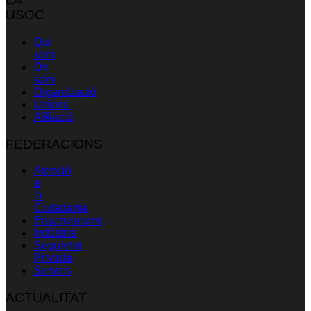
USOC
Qui
som
On
som
Organització
Unions
Afiliació
FEDERACIONS
Atenció
a
la
Ciutadania
Ensenyament
Indústria
Seguretat
Privada
Serveis
ACTUALITAT