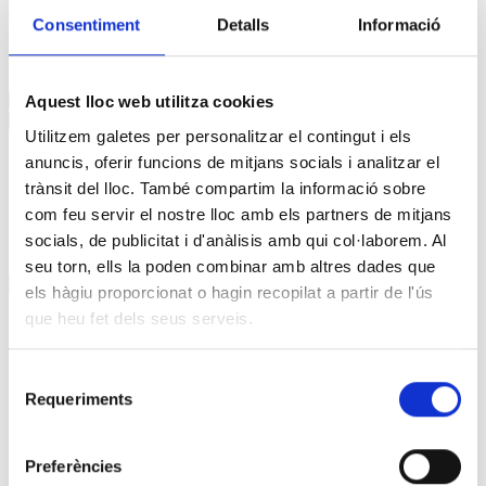
Delegació
,
USO
.
Consentiment
Detalls
Informació
Post navigation
←
L’informe de vida laboral: La…
Aquest lloc web utilitza cookies
L’Audiència Nacional obliga a compensar…
→
Utilitzem galetes per personalitzar el contingut i els
Afilia't a la USOC
APP USOC per Android
anuncis, oferir funcions de mitjans socials i analitzar el
APP USOC per iOS
trànsit del lloc. També compartim la informació sobre
Posa't en contacte
com feu servir el nostre lloc amb els partners de mitjans
Notícies
socials, de publicitat i d'anàlisis amb qui col·laborem. Al
seu torn, ells la poden combinar amb altres dades que
Notícies
els hàgiu proporcionat o hagin recopilat a partir de l'ús
agost 2026
que heu fet dels seus serveis.
Dl
Dt
Dc
Dj
Dv
Ds
Dg
1
2
3
4
5
6
7
8
9
Selecció
10
11
12
13
14
15
16
Requeriments
de
17
18
19
20
21
22
23
consentiment
24
25
26
27
28
29
30
Preferències
31