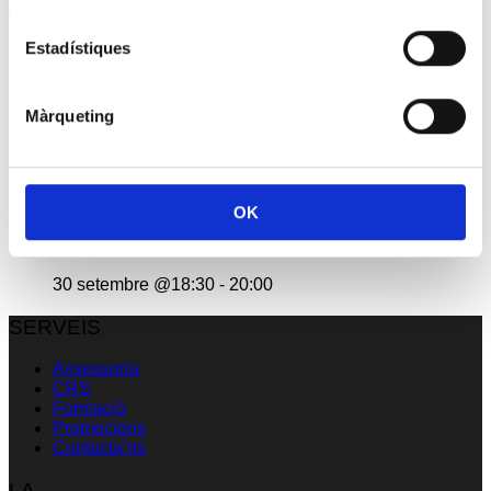
« jul.
Estadístiques
Reunió amb Núria Gil Sisó, delegada del Govern a
Lleida
17 setembre @10:00
-
11:00
Màrqueting
Esdeveniment: Europa Social. 40 anys d’Europa
29 setembre @09:00
-
13:00
OK
Premis PIMEC 2026
30 setembre @18:30
-
20:00
SERVEIS
Assessoria
CRS
Formació
Promocions
Contacta’ns
LA