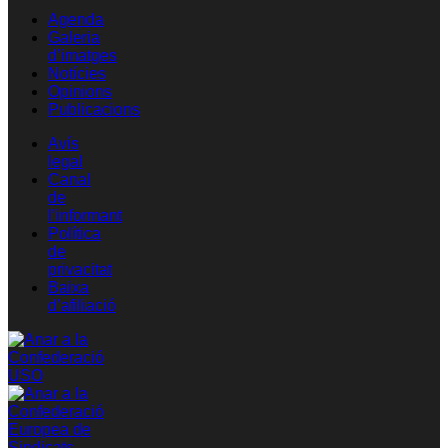
Agenda
Galeria
d’imatges
Notícies
Opinions
Publicacions
Avís
legal
Canal
de
l’informant
Política
de
privacitat
Baixa
d’afiliació