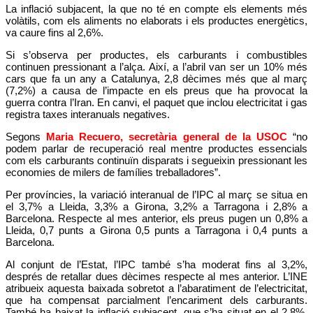
La inflació subjacent, la que no té en compte els elements més
volàtils, com els aliments no elaborats i els productes energètics,
va caure fins al 2,6%.
Si s’observa per productes, els carburants i combustibles
continuen pressionant a l’alça. Així, a l’abril van ser un 10% més
cars que fa un any a Catalunya, 2,8 dècimes més que al març
(7,2%) a causa de l’impacte en els preus que ha provocat la
guerra contra l’Iran. En canvi, el paquet que inclou electricitat i gas
registra taxes interanuals negatives.
Segons
Maria Recuero, secretària general de la USOC
“no
podem parlar de recuperació real mentre productes essencials
com els carburants continuïn disparats i segueixin pressionant les
economies de milers de famílies treballadores”.
Per províncies, la variació interanual de l’IPC al març se situa en
el 3,7% a Lleida, 3,3% a Girona, 3,2% a Tarragona i 2,8% a
Barcelona. Respecte al mes anterior, els preus pugen un 0,8% a
Lleida, 0,7 punts a Girona 0,5 punts a Tarragona i 0,4 punts a
Barcelona.
Al conjunt de l’Estat, l’IPC també s’ha moderat fins al 3,2%,
després de retallar dues dècimes respecte al mes anterior. L’INE
atribueix aquesta baixada sobretot a l’abaratiment de l’electricitat,
que ha compensat parcialment l’encariment dels carburants.
També ha baixat la inflació subjacent, que s’ha situat en el 2,8%,