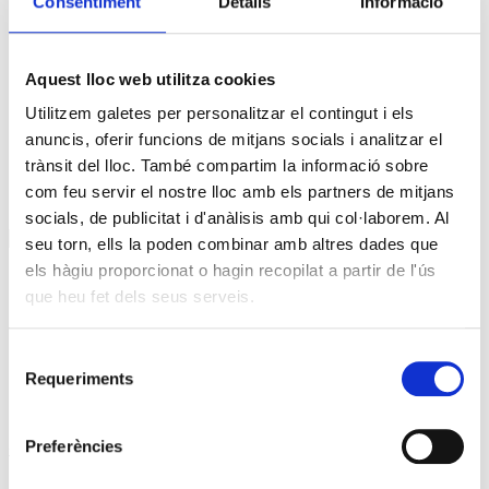
Consentiment
Detalls
Informació
APP USOC per iOS
Aquest lloc web utilitza cookies
Utilitzem galetes per personalitzar el contingut i els
Posa't en contacte
anuncis, oferir funcions de mitjans socials i analitzar el
trànsit del lloc. També compartim la informació sobre
com feu servir el nostre lloc amb els partners de mitjans
Notícies
socials, de publicitat i d'anàlisis amb qui col·laborem. Al
Notícies
seu torn, ells la poden combinar amb altres dades que
agost 2026
els hàgiu proporcionat o hagin recopilat a partir de l'ús
Dl
Dt
Dc
Dj
Dv
Ds
Dg
que heu fet dels seus serveis.
1
2
3
4
5
6
7
8
9
10
11
12
13
14
15
16
Selecció
17
18
19
20
21
22
23
Requeriments
de
24
25
26
27
28
29
30
consentiment
31
Preferències
« jul.