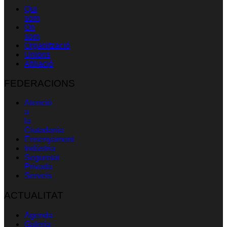
Qui
som
On
som
Organització
Unions
Afiliació
FEDERACIONS
Atenció
a
la
Ciutadania
Ensenyament
Indústria
Seguretat
Privada
Serveis
ACTUALITAT
Agenda
Galeria