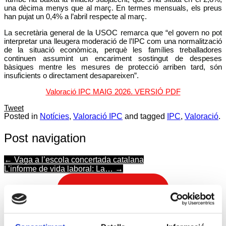
una dècima menys que al març. En termes mensuals, els preus
han pujat un 0,4% a l’abril respecte al març.
La secretària general de la USOC remarca que “el govern no pot
interpretar una lleugera moderació de l’IPC com una normalització
de la situació econòmica, perquè les famílies treballadores
continuen assumint un encariment sostingut de despeses
bàsiques mentre les mesures de protecció arriben tard, són
insuficients o directament desapareixen”.
Valoració IPC MAIG 2026. VERSIÓ PDF
Tweet
Posted in
Notícies
,
Valoració IPC
and tagged
IPC
,
Valoració
.
Post navigation
←
Vaga a l’escola concertada catalana
L’informe de vida laboral: La…
→
Afilia't a la USOC
APP USOC per Android