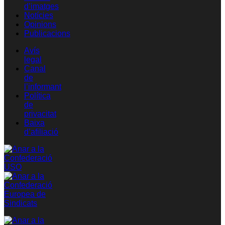
d’imatges
Notícies
Opinions
Publicacions
Avís
legal
Canal
de
l’informant
Política
de
privacitat
Baixa
d’afiliació