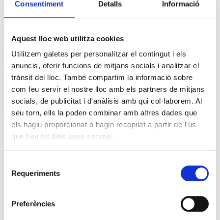
Consentiment
Detalls
Informació
Post navigation
←
La inflació baixa al 3,1%…
Aquest lloc web utilitza cookies
La desconnexió digital i la…
→
Afilia't a la USOC
Utilitzem galetes per personalitzar el contingut i els
APP USOC per Android
anuncis, oferir funcions de mitjans socials i analitzar el
APP USOC per iOS
Posa't en contacte
trànsit del lloc. També compartim la informació sobre
com feu servir el nostre lloc amb els partners de mitjans
Notícies
socials, de publicitat i d'anàlisis amb qui col·laborem. Al
Notícies
seu torn, ells la poden combinar amb altres dades que
agost 2026
els hàgiu proporcionat o hagin recopilat a partir de l'ús
Dl
Dt
Dc
Dj
Dv
Ds
Dg
que heu fet dels seus serveis.
1
2
3
4
5
6
7
8
9
Selecció
10
11
12
13
14
15
16
Requeriments
de
17
18
19
20
21
22
23
24
25
26
27
28
29
30
consentiment
31
Preferències
« jul.