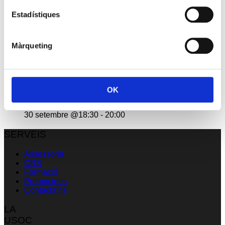
Reunió amb Núria Gil Sisó, delegada del Govern a
Estadístiques
Lleida
17 setembre @10:00
-
11:00
Màrqueting
Esdeveniment: Europa Social. 40 anys d’Europa
29 setembre @09:00
-
13:00
OK
Premis PIMEC 2026
30 setembre @18:30
-
20:00
SERVEIS
Assessoria
CRS
Formació
Promocions
Contacta’ns
LA
USOC