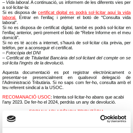
– Vida laboral
. A continuació, us informem de les diferents vies per
a sol·licitar-la:
Si es disposa de
certificat digital es podrà sol·licitar aquí la vida
laboral.
Entrar en l’enllaç i prémer el botó de “Consulta vida
laboral”.
Si no es disposa de certificat digital, també es podrà sol·licitar en
l’enllaç anterior, però prement el botó de “Rebre Informe en el meu
domicili”.
Si no es té accés a internet, s’haurà de sol·licitar cita prèvia, per
telèfon, per a aconseguir el certificat.
– Fotocòpia del DNI
– Certificat de Titularitat Bancària del sol·licitant del compte on se
sol·licita l’ingrés de la devolució.
Aquesta documentació es pot registrar electrònicament o
presentar-se presencialment en qualsevol delegació de
l’Administració Tributària. Si no saps com fer-ho, consulta amb el
teu referent sindical a la USOC.
RECOMANACIÓ USOC
: Intenta sol·licitar-ho abans que acabi
l’any 2023. De fer-ho el 2024, perdràs un any de devolució.
FORMULARI AGÈNCIA TRIBUTÀRIA
Tweet
Posted in
Notícies
and tagged
Devolució
,
IRPF
.