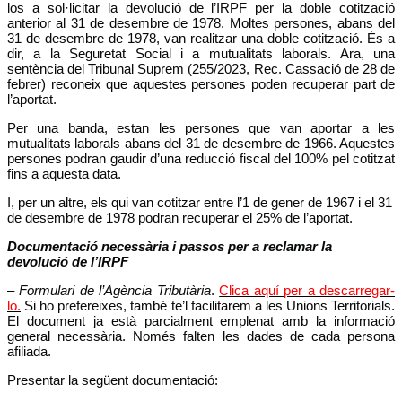
los a sol·licitar la devolució de l’IRPF per la doble cotització
anterior al 31 de desembre de 1978. Moltes persones, abans del
31 de desembre de 1978, van realitzar una doble cotització. És a
dir, a la Seguretat Social i a mutualitats laborals. Ara, una
sentència del Tribunal Suprem (255/2023, Rec. Cassació de 28 de
febrer) reconeix que aquestes persones poden recuperar part de
l’aportat.
Per una banda, estan les persones que van aportar a les
mutualitats laborals abans del 31 de desembre de 1966. Aquestes
persones podran gaudir d’una reducció fiscal del 100% pel cotitzat
fins a aquesta data.
I, per un altre, els qui van cotitzar entre l’1 de gener de 1967 i el 31
de desembre de 1978 podran recuperar el 25% de l’aportat.
Documentació necessària i passos per a reclamar la
devolució de l’IRPF
–
Formulari de l’Agència Tributària
.
Clica aquí per a descarregar-
lo.
Si ho prefereixes, també te’l facilitarem a les Unions Territorials.
El document ja està parcialment emplenat amb la informació
general necessària. Només falten les dades de cada persona
afiliada.
Presentar la següent documentació: