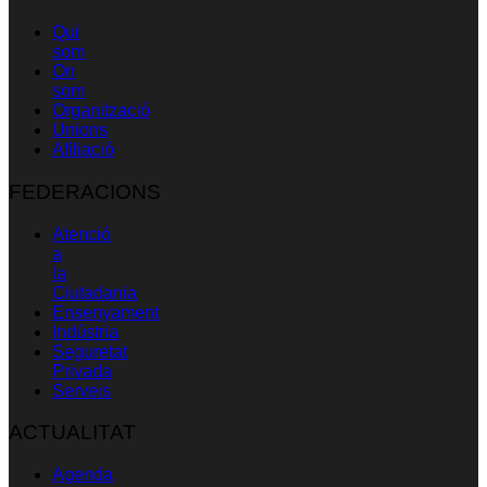
Qui
som
On
som
Organització
Unions
Afiliació
FEDERACIONS
Atenció
a
la
Ciutadania
Ensenyament
Indústria
Seguretat
Privada
Serveis
ACTUALITAT
Agenda